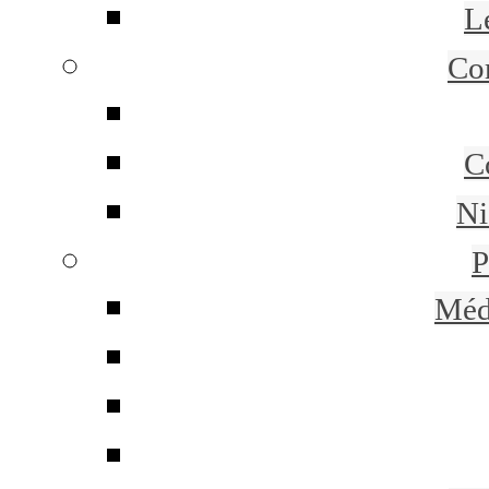
L
Co
C
Ni
P
Méd