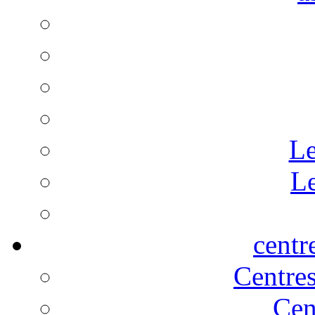
Le
Le
centr
Centre
Cen