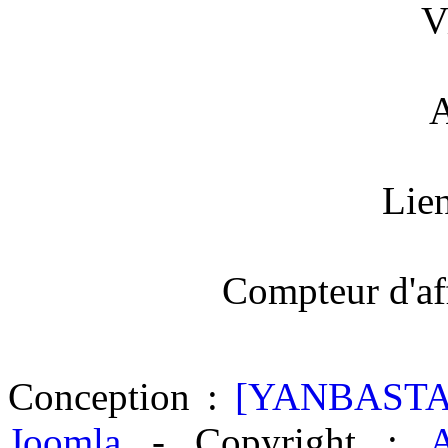
V
A
Lien
Compteur d'aff
Conception :
[YANBASTA
Joomla
- Copyright :
A