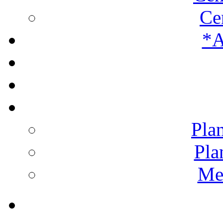
Ce
*A
Plan
Pla
Men