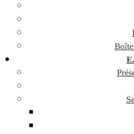
Boît
E
Prés
Se