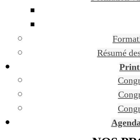
Formati
Résumé des 
Print
Congr
Congr
Congr
Agenda