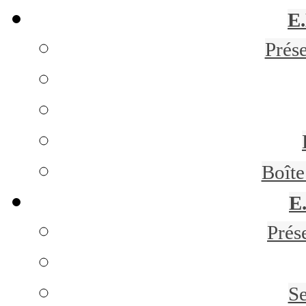
E
Prés
Boît
E
Prés
Se