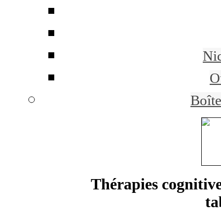
Ni
Ou
Boît
Thérapies cognitiv
ta