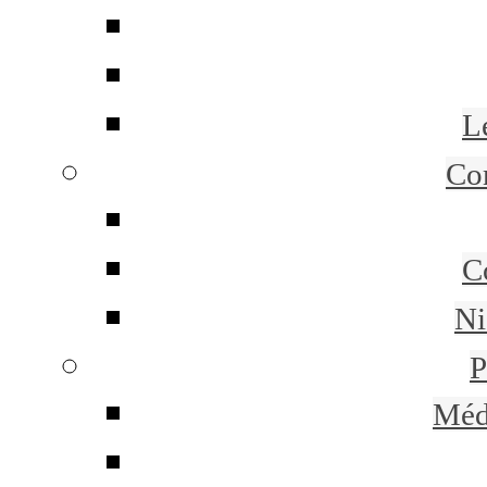
L
Co
C
Ni
P
Méd