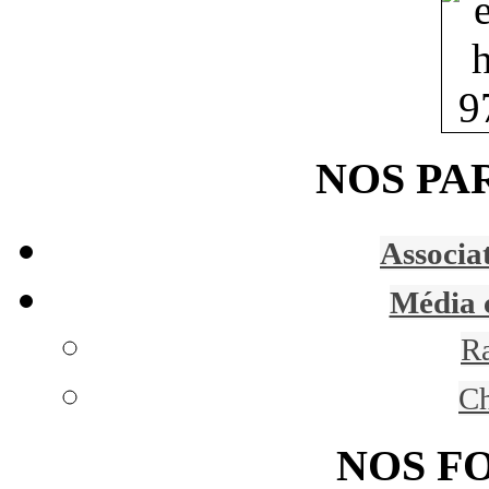
NOS PA
Associa
Média 
R
C
NOS F