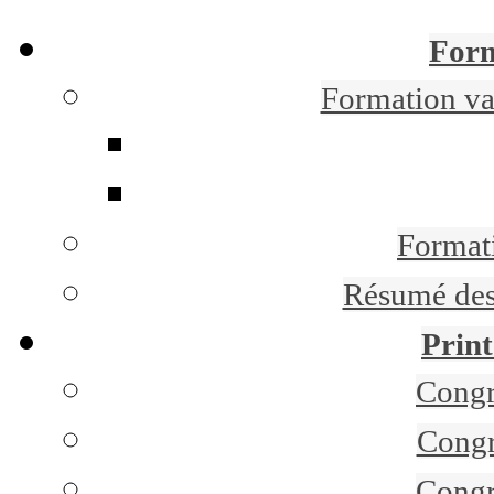
Form
Formation 
Formati
Résumé des 
Print
Congr
Congr
Congr