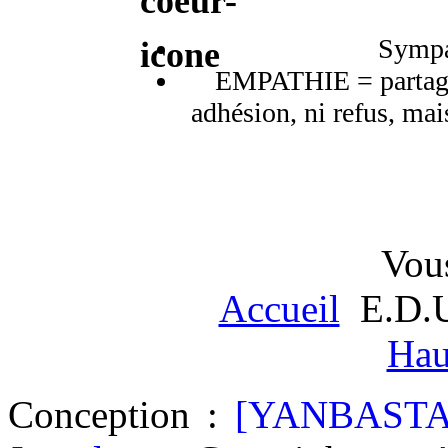
Sympat
EMPATHIE = partage 
adhésion, ni refus, mai
Vous
Accueil
E.D.U
Hau
Conception :
[YANBASTA