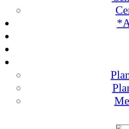
Ce
*A
Plan
Pla
Men