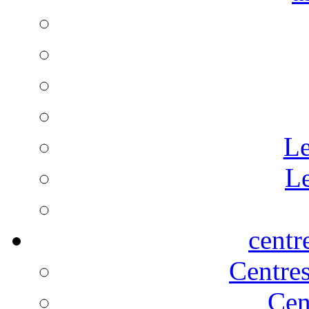
Le
Le
centr
Centre
Cen