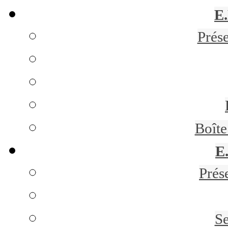
E
Prés
Boît
E
Prés
Se