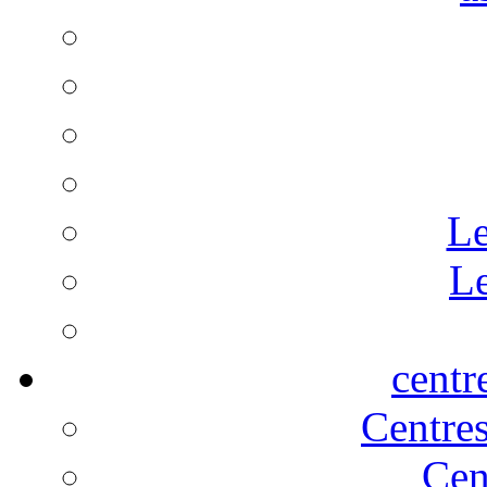
Le
Le
centr
Centre
Cen