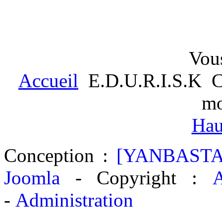
Vous
Accueil
E.D.U.R.I.S.K
C
m
Hau
Conception :
[YANBASTA
Joomla
- Copyright :
A
-
Administration