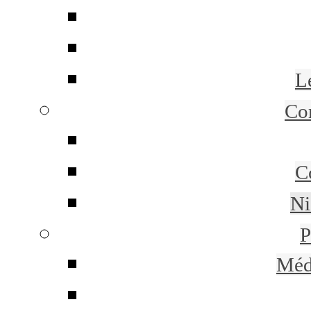
L
Co
C
Ni
P
Méd