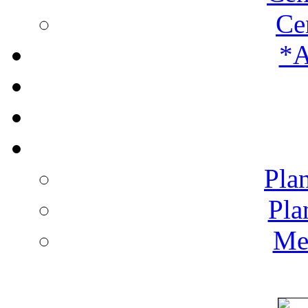
Ce
*A
Plan
Pla
Men