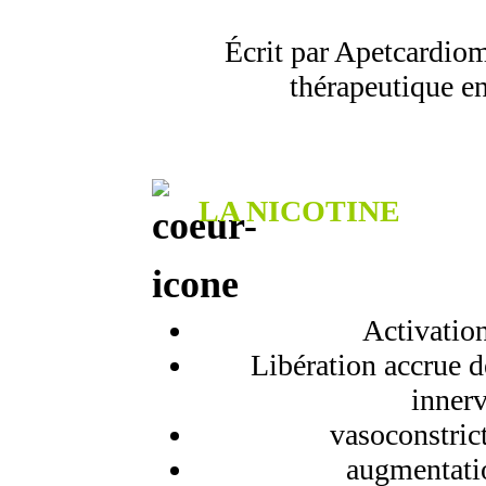
Écrit par Apetcardiom
thérapeutique e
LA NICOTINE
Activatio
Libération accrue d
innerv
vasoconstric
augmentatio