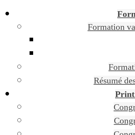
Form
Formation 
Formati
Résumé des 
Print
Congr
Congr
Congr