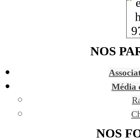
NOS PA
Associa
Média 
R
C
NOS F