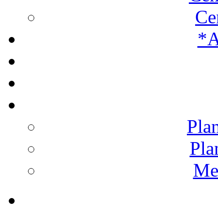
Ce
*A
Plan
Pla
Men