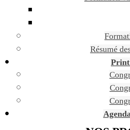
Formati
Résumé des 
Print
Congr
Congr
Congr
Agenda