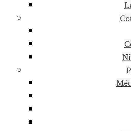
L
Co
C
Ni
P
Méd