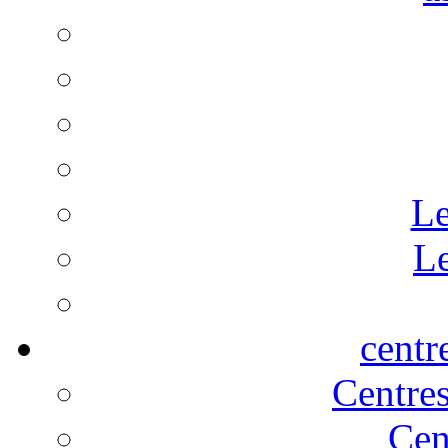
Le
Le
centr
Centre
Cen