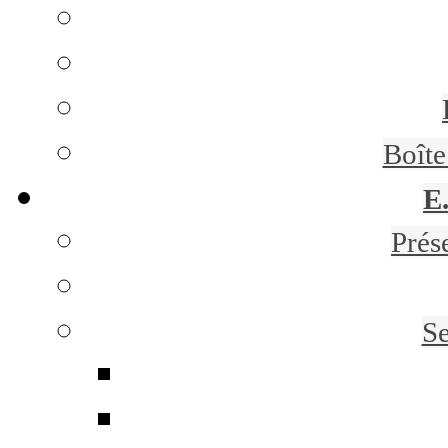
Boît
E
Prés
Se