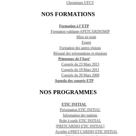
Chroniques UFCV
NOS FORMATIONS
Formation à l' ETP
Formation validante APETCARDIOMIP
Mise en route
Expert
Formation des autres régions
Résumé des présentations et réunions
Printemps de l'Apet'
Congrès du 23 Mars 2013
Congrès du 19 Mars 2011
Congrès du 20 Mars 2009
Agenda des congrès ETP
NOS PROGRAMMES
ETIC INITIAL
Présentation ETIC INITIAL
Information des patients
Boîte à outils ETIC INITIAL
[PRETCARDIO ETIC INITIAL]
Accéder à PRET CARDIO ETIC INITIAL