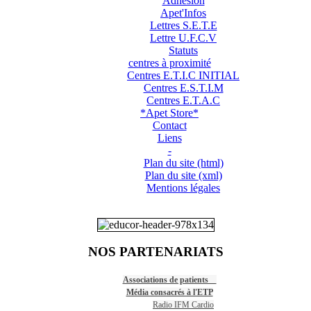
Adhésion
Apet'Infos
Lettres S.E.T.E
Lettre U.F.C.V
Statuts
centres à proximité
Centres E.T.I.C INITIAL
Centres E.S.T.I.M
Centres E.T.A.C
*Apet Store*
Contact
Liens
-
Plan du site (html)
Plan du site (xml)
Mentions légales
NOS PARTENARIATS
Associations de patients
Média consacrés à l'ETP
Radio IFM Cardio