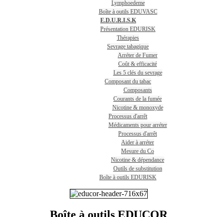
Lymphoedeme
Boîte à outils EDUVASC
E.D.U.R.I.S.K
Présentation EDURISK
Thérapies
Sevrage tabagique
Arréter de Fumer
Coût & efficacité
Les 5 clés du sevrage
Composant du tabac
Composants
Courants de la fumée
Nicotine & monoxyde
Processus d'arrêt
Médicaments pour arréter
Processus d'arrêt
Aider à arréter
Mesure du Co
Nicotine & dépendance
Outils de substitution
Boîte à outils EDURISK
Boîte à outils EDUCOR