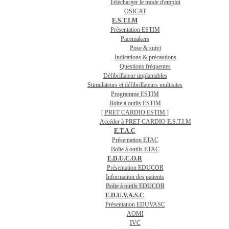
Télécharger le mode d'emploi
OSICAT
E.S.T.I.M
Présentation ESTIM
Pacemakers
Pose & suivi
Indications & précautions
Questions fréquentes
Défibrillateur implantables
Stimulateurs et défibrillateurs multisites
Programme ESTIM
Boîte à outils ESTIM
[ PRET CARDIO ESTIM ]
Accéder à PRET CARDIO E.S.T.I.M
E.T.A.C
Présentation ETAC
Boîte à outils ETAC
E.D.U.C.O.R
Présentation EDUCOR
Information des patients
Boîte à outils EDUCOR
E.D.U.V.A.S.C
Présentation EDUVASC
AOMI
IVC