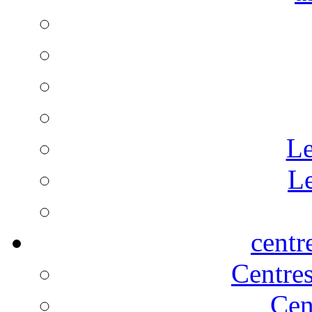
Le
Le
centr
Centre
Cen