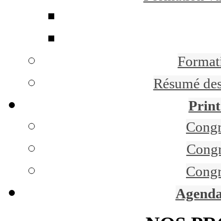
Formati
Résumé des 
Print
Congr
Congr
Congr
Agenda