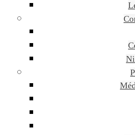
L
Co
C
Ni
P
Méd