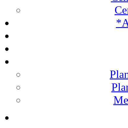
Ce
*A
Plan
Pla
Men