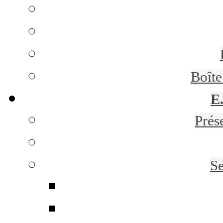
Boît
E
Prés
Se