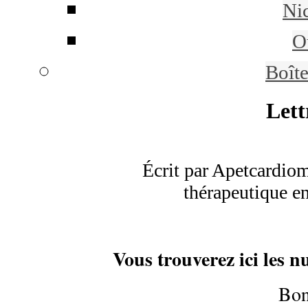
Ni
Ou
Boît
Lett
Écrit par Apetcardiom
thérapeutique e
Vous trouverez ici les 
Bon