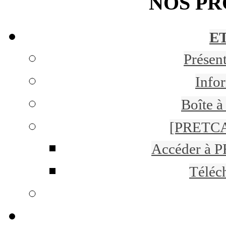
NOS P
ET
Présen
Infor
Boîte à
[PRETCA
Accéder à 
Téléc